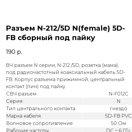
Разъем N-212/5D N(female) 5D-
FB сборный под пайку
190
р.
ВЧ разъем N серии, N-212 /5D, розетка (мама),
под радиочастотный коаксиальный кабель 5D-
FB. Корпус разъема прижимной, центральный
контакт (пин) под пайку.
СВЧ разъем
N-F012C
Серия
N
Тип центрального контакта
гнездо
Марка кабеля
5D-FB PVC
Волновое сопротивление
50 Ом
Рабочие частоты
DC ~ 6 ГГц