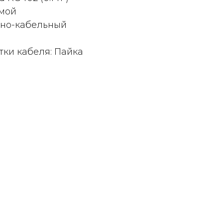
ямой
рно-кабельный
тки кабеля: Пайка