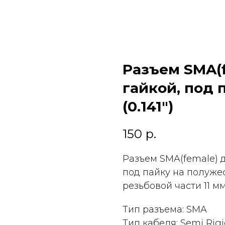
Разъем SMA(f
гайкой, под 
(0.141")
150
р.
Разъем SMA(female) д
под пайку на полужес
резьбовой части 11 мм
Тип разъема: SMA
Тип кабеля: Semi Rigid