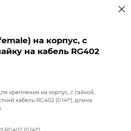
emale) на корпус, с
пайку на кабель RG402
ля крепления на корпус, с гайкой,
ткий кабель RG402 (0.141"), длина
.
 RG402 (0.141")