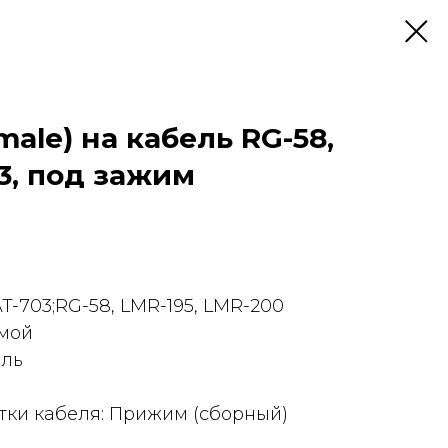
ale) на кабель RG-58,
3, под зажим
AT-703;RG-58, LMR-195, LMR-200
ямой
ель
тки кабеля: Прижим (сборный)