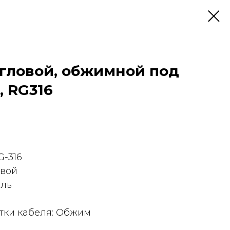
угловой, обжимной под
, RG316
G-316
овой
ель
тки кабеля: Обжим