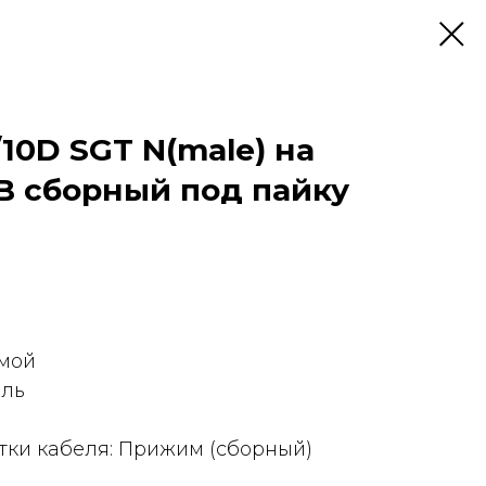
/10D SGT N(male) на
B сборный под пайку
ямой
ель
тки кабеля: Прижим (сборный)