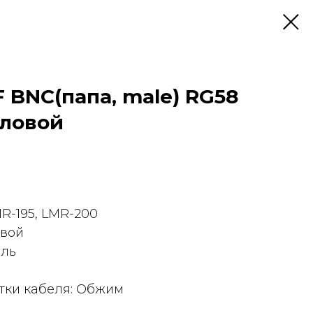
F BNC(папа, male) RG58
ловой
MR-195, LMR-200
овой
ель
тки кабеля: Обжим