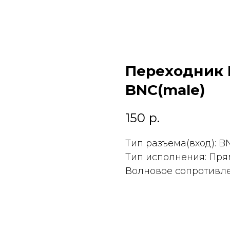
Переходник B
BNC(male)
150
р.
Тип разъема(вход): B
Тип исполнения: Пр
Волновое сопротивле