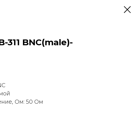
-311 BNC(male)-
NC
ямой
ние, Ом: 50 Ом