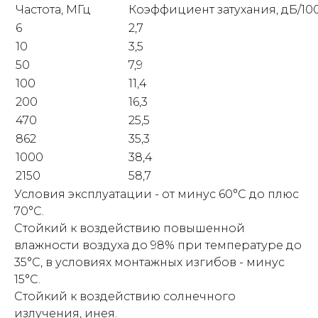
Частота, МГц
Коэффициент затухания, дБ/10
6
2,7
10
3,5
50
7,9
100
11,4
200
16,3
470
25,5
862
35,3
1000
38,4
2150
58,7
Условия эксплуатации - от минус 60°С до плюс
70°С.
Стойкий к воздействию повышенной
влажности воздуха до 98% при температуре до
35°С, в условиях монтажных изгибов - минус
15°С.
Стойкий к воздействию солнечного
излучения, инея.